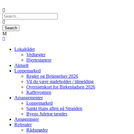
Lokalrådet
Vedtægter
Hjertestartere
Aktuelt
Loppemarked
Regler og Betingelser 2026
Vil du være stadeholder / tilmelding
Oversigtskort for Birkepladsen 2026
Kaffevognen
Arrangementer
Loppemarked
Sankt Hans aften på Stranden
Byens Juletræ tændes
Ansøgninger
Referater
Rådsmøder