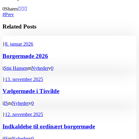
0
Shares
Prev
Related Posts
8. januar 2026
Borgermøde 2026
Stig Hansen
Nyheder
0
13. november 2025
Vælgermøde i Tisvilde
IS
Nyheder
0
12. november 2025
Indkaldelse til ordinært borgermøde
IS
Nyheder
0