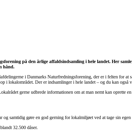
orening på den årlige affaldsindsamling i hele landet. Her samler t
en hånd.
alafdelingerne i Danmarks Naturfredningsforening, der er i felten for a
e op i lokalområdet. Der er indsamlinger i hele landet – og du kan også
vil Lokalrådet gerne udbrede informationen om at man nemt kan oprette e
r og samtidig gøre en god gerning for lokalmiljøet ved at tage sin egen
riblandt 32.500 dåser.