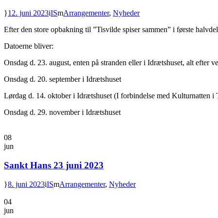
12. juni 2023
IS
Arrangementer
,
Nyheder
Efter den store opbakning til ”Tisvilde spiser sammen” i første halvdel a
Datoerne bliver:
Onsdag d. 23. august, enten på stranden eller i Idrætshuset, alt efter ve
Onsdag d. 20. september i Idrætshuset
Lørdag d. 14. oktober i Idrætshuset (I forbindelse med Kulturnatten i 
Onsdag d. 29. november i Idrætshuset
08
jun
Sankt Hans 23 juni 2023
8. juni 2023
IS
Arrangementer
,
Nyheder
04
jun