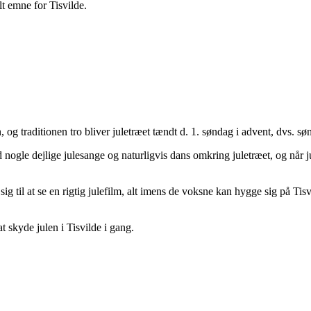
t emne for Tisvilde.
, og traditionen tro bliver juletræet tændt d. 1. søndag i advent, dvs. s
 nogle dejlige julesange og naturligvis dans omkring juletræet, og nå
 sig til at se en rigtig julefilm, alt imens de voksne kan hygge sig på T
t skyde julen i Tisvilde i gang.