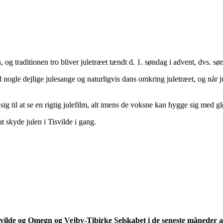
, og traditionen tro bliver juletræet tændt d. 1. søndag i advent, dvs. 
 nogle dejlige julesange og naturligvis dans omkring juletræet, og nå
 sig til at se en rigtig julefilm, alt imens de voksne kan hygge sig med 
t skyde julen i Tisvilde i gang.
de og Omegn og Vejby-Tibirke Selskabet i de seneste måneder arbe