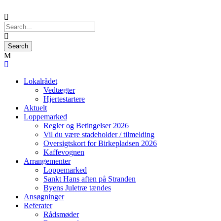
Lokalrådet
Vedtægter
Hjertestartere
Aktuelt
Loppemarked
Regler og Betingelser 2026
Vil du være stadeholder / tilmelding
Oversigtskort for Birkepladsen 2026
Kaffevognen
Arrangementer
Loppemarked
Sankt Hans aften på Stranden
Byens Juletræ tændes
Ansøgninger
Referater
Rådsmøder