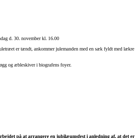
søndag d. 30. november kl. 16.00
r juletræet er tændt, ankommer julemanden med en sæk fyldt med lækre
gløgg og æbleskiver i biografens foyer.
jdet på at arrangere en jubilæumsfest i anledning af, at det er