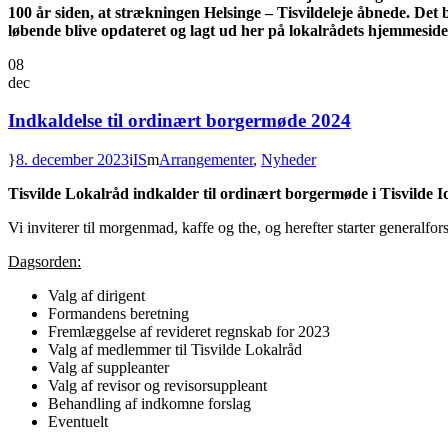
100 år siden, at strækningen Helsinge – Tisvildeleje åbnede. Det b
løbende blive opdateret og lagt ud her på lokalrådets hjemmeside
08
dec
Indkaldelse til ordinært borgermøde 2024
8. december 2023
IS
Arrangementer
,
Nyheder
Tisvilde Lokalråd indkalder til ordinært borgermøde i Tisvilde I
Vi inviterer til morgenmad, kaffe og the, og herefter starter generalfo
Dagsorden:
Valg af dirigent
Formandens beretning
Fremlæggelse af revideret regnskab for 2023
Valg af medlemmer til Tisvilde Lokalråd
Valg af suppleanter
Valg af revisor og revisorsuppleant
Behandling af indkomne forslag
Eventuelt