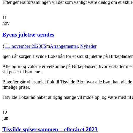
Efter generalforsamlingen vil der som vanligt være dialog om et aktuel
11
nov
Byens juletræ tændes
11. november 2023
IS
Arrangementer
,
Nyheder
Igen i år sørger Tisvilde Lokalråd for et smukt juletræ på Birkepladsen
Alle børn og voksne er velkomne på Birkepladsen, hvor vi starter med
slikposer til børnene.
Bagefter går vi i samlet flok til Tisvilde Bio, hvor alle børn kan glæde
rimelige priser.
Tisvilde Lokalråd håber at rigtig mange vil møde op, og være med til a
12
jun
Tisvilde spiser sammen – efteråret 2023