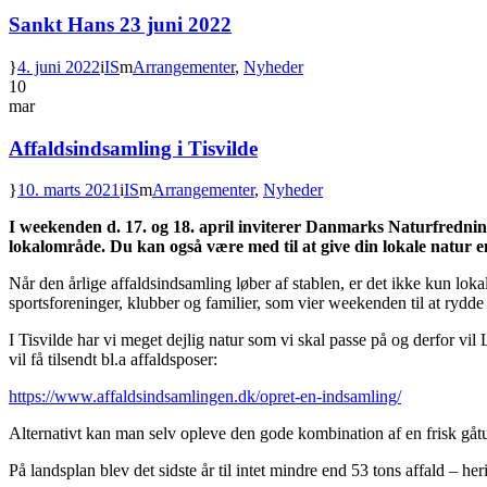
Sankt Hans 23 juni 2022
4. juni 2022
IS
Arrangementer
,
Nyheder
10
mar
Affaldsindsamling i Tisvilde
10. marts 2021
IS
Arrangementer
,
Nyheder
I weekenden d. 17. og 18. april inviterer Danmarks Naturfredningsf
lokalområde. Du kan også være med til at give din lokale natur 
Når den årlige affaldsindsamling løber af stablen, er det ikke kun lok
sportsforeninger, klubber og familier, som vier weekenden til at rydd
I Tisvilde har vi meget dejlig natur som vi skal passe på og derfor 
vil få tilsendt bl.a affaldsposer:
https://www.affaldsindsamlingen.dk/opret-en-indsamling/
Alternativt kan man selv opleve den gode kombination af en frisk gåtu
På landsplan blev det sidste år til intet mindre end 53 tons affald – he