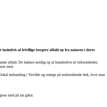
usindvis af frivillige borgere affald op fra naturen i deres
t samle affald. De bakkes nemlig op af hundredvis af virksomheder,
 være med.
n lokal indsamling i Tisvilde og omegn på nedenstående link, hvor man
 pose med på sin gåtur.