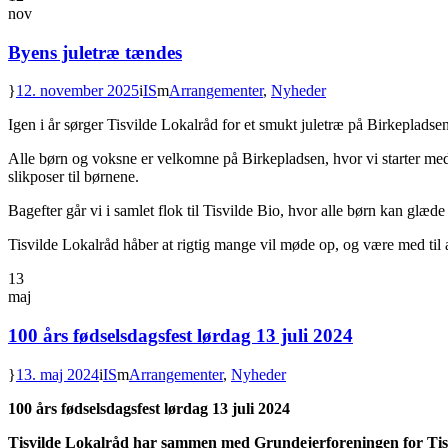
nov
Byens juletræ tændes
12. november 2025
IS
Arrangementer
,
Nyheder
Igen i år sørger Tisvilde Lokalråd for et smukt juletræ på Birkepladsen
Alle børn og voksne er velkomne på Birkepladsen, hvor vi starter med
slikposer til børnene.
Bagefter går vi i samlet flok til Tisvilde Bio, hvor alle børn kan glæde
Tisvilde Lokalråd håber at rigtig mange vil møde op, og være med til a
13
maj
100 års fødselsdagsfest lørdag 13 juli 2024
13. maj 2024
IS
Arrangementer
,
Nyheder
100 års fødselsdagsfest lørdag 13 juli 2024
Tisvilde Lokalråd har sammen med Grundejerforeningen for Tisvil