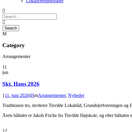
Lokalforeningsrådet
Category
Arrangementer
11
jun
Skt. Hans 2026
11. juni 2026
IS
Arrangementer
,
Nyheder
Traditionen tro, inviterer Tisvilde Lokalråd, Grundejerforeningen og E
Årets båltaler er Jakob Friche fra Tisvilde Højskole, og efter båltale
12